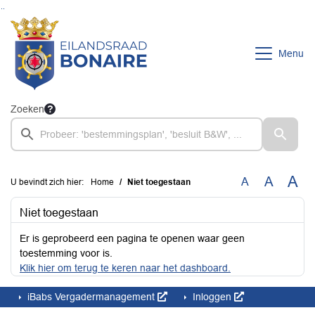
Ga naar de inhoud van deze pagina
Ga naar het zoeken
Ga naar het menu
Menu
Zoeken
A
A
A
U bevindt zich hier:
Home
Niet toegestaan
Niet toegestaan
Er is geprobeerd een pagina te openen waar geen
toestemming voor is.
Klik hier om terug te keren naar het dashboard.
iBabs Vergadermanagement
Inloggen