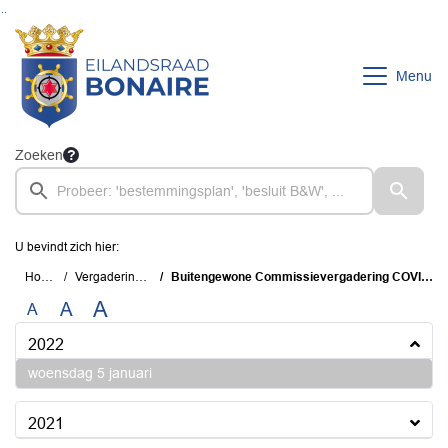
Ga naar de inhoud van deze pagina
Ga naar het zoeken
Ga naar het menu
Menu
Zoeken
U bevindt zich hier:
Home
Vergaderingen
Buitengewone Commissievergadering COVID-19
A
A
A
2022
2022
woensdag 5 januari
2021