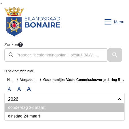
Ga naar de inhoud van deze pagina
Ga naar het zoeken
Ga naar het menu
Menu
Zoeken
U bevindt zich hier:
Home
Vergaderingen
Gezamenlijke Vaste Commissiesvergadering R&O, B&O en KRE
A
A
A
2026
2026
donderdag 26 maart
2026
dinsdag 24 maart