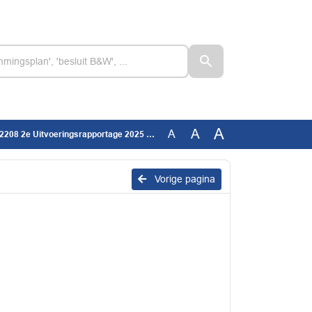
A
A
A
208 2e Uitvoeringsrapportage 2025 OLB
Vorige pagina