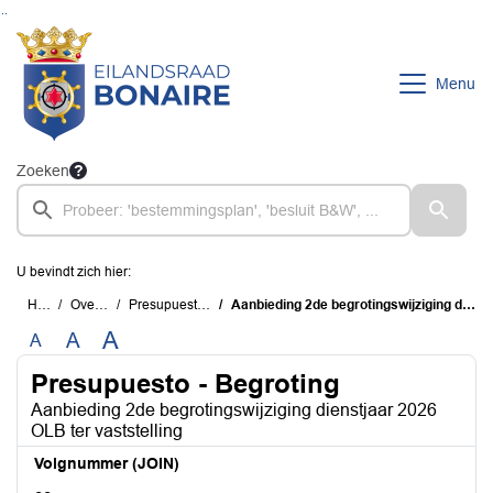
Ga naar de inhoud van deze pagina
Ga naar het zoeken
Ga naar het menu
Menu
Zoeken
U bevindt zich hier:
Home
Overzichten
Presupuesto - Begroting
Aanbieding 2de begrotingswijziging dienstjaar 2026 OLB ter vaststelling
A
A
A
Presupuesto - Begroting
Aanbieding 2de begrotingswijziging dienstjaar 2026
OLB ter vaststelling
Volgnummer (JOIN)