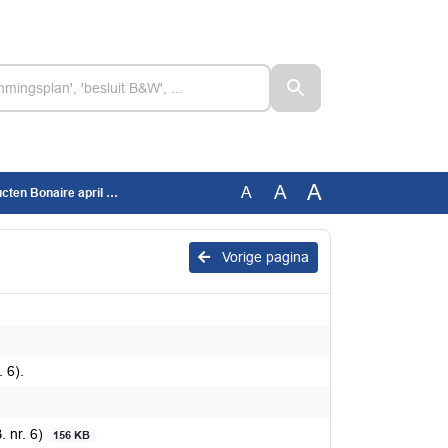
A
A
A
 april 2019 (AB. nr. 6).
Vorige pagina
 6).
. nr. 6)
156 KB