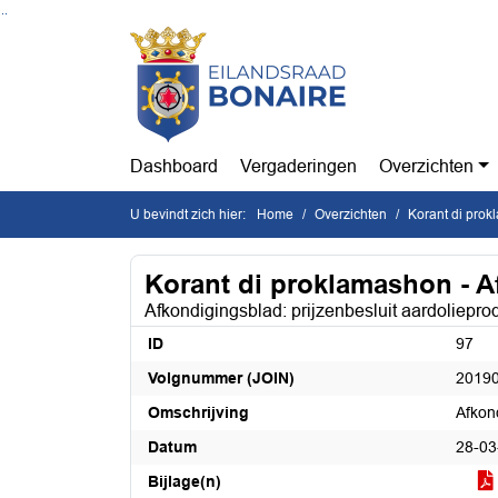
Ga naar de inhoud van deze pagina
Ga naar het zoeken
Ga naar het menu
Dashboard
Vergaderingen
Overzichten
U bevindt zich hier:
Home
Overzichten
Korant di prok
Korant di proklamashon - 
Afkondigingsblad: prijzenbesluit aardolieprod
ID
97
Volgnummer (JOIN)
2019
Omschrijving
Afkond
Datum
28-03
Bijlage(n)