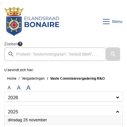
Ga naar de inhoud van deze pagina
Ga naar het zoeken
Ga naar het menu
Menu
Zoeken
U bevindt zich hier:
Home
Vergaderingen
Vaste Commisievergadering R&O
A
A
A
2026
2025
2025
dinsdag 25 november